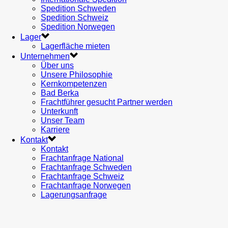
Spedition Schweden
Spedition Schweiz
Spedition Norwegen
Lager
Lagerfläche mieten
Unternehmen
Über uns
Unsere Philosophie
Kernkompetenzen
Bad Berka
Frachtführer gesucht Partner werden
Unterkunft
Unser Team
Karriere
Kontakt
Kontakt
Frachtanfrage National
Frachtanfrage Schweden
Frachtanfrage Schweiz
Frachtanfrage Norwegen
Lagerungsanfrage