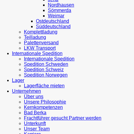
Nordhausen
Sömmerda
Weimar
Ostdeutschland
Süddeutschland
Komplettladung
Teilladung
Palettenversand
LKW Transport
Internationale Spedition
Internationale Spedition
Spedition Schweden
Spedition Schweiz
Spedition Norwegen
Lager
Lagerfläche mieten
Unternehmen
Über uns
Unsere Philosophie
Kernkompetenzen
Bad Berka
Frachtführer gesucht Partner werden
Unterkunft
Unser Team