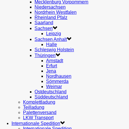
Mecklenburg Vorpommern
Niedersachsen
Nordrhein Westfalen
Rheinland Pfalz
Saarland
Sachsen
Leipzig
Sachsen Anhalt
Halle
Schleswig Holstein
Thüringen
Arnstadt
Erfurt
Jena
Nordhausen
Sömmerda
Weimar
Ostdeutschland
Süddeutschland
Komplettladung
Teilladung
Palettenversand
LKW Transport
Internationale Spedition
Internationale Spedition