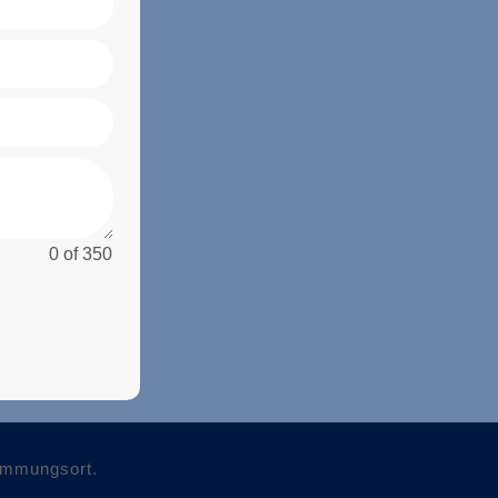
0 of 350
timmungsort.