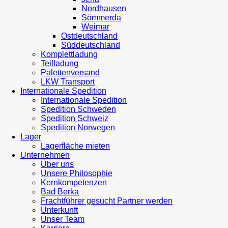
Nordhausen
Sömmerda
Weimar
Ostdeutschland
Süddeutschland
Komplettladung
Teilladung
Palettenversand
LKW Transport
Internationale Spedition
Internationale Spedition
Spedition Schweden
Spedition Schweiz
Spedition Norwegen
Lager
Lagerfläche mieten
Unternehmen
Über uns
Unsere Philosophie
Kernkompetenzen
Bad Berka
Frachtführer gesucht Partner werden
Unterkunft
Unser Team