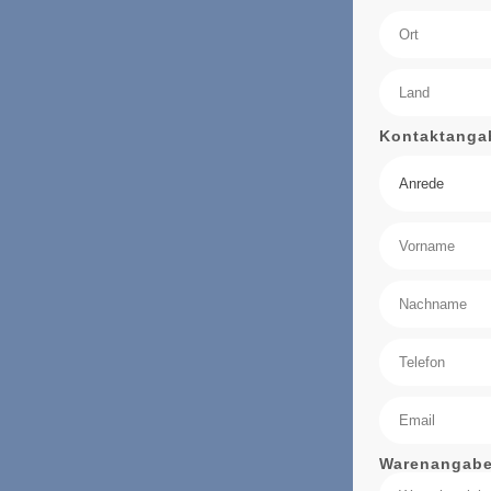
Kontaktanga
Anrede
Warenangab