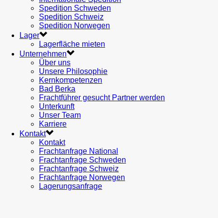
Spedition Schweden
Spedition Schweiz
Spedition Norwegen
Lager
Lagerfläche mieten
Unternehmen
Über uns
Unsere Philosophie
Kernkompetenzen
Bad Berka
Frachtführer gesucht Partner werden
Unterkunft
Unser Team
Karriere
Kontakt
Kontakt
Frachtanfrage National
Frachtanfrage Schweden
Frachtanfrage Schweiz
Frachtanfrage Norwegen
Lagerungsanfrage