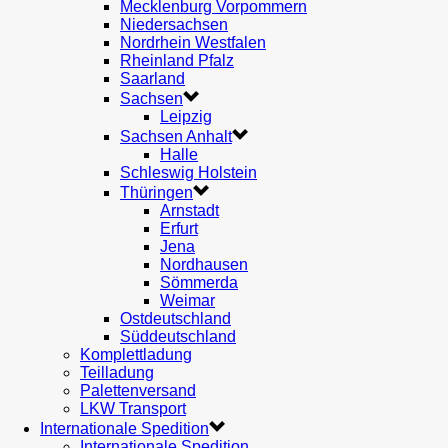
Mecklenburg Vorpommern
Niedersachsen
Nordrhein Westfalen
Rheinland Pfalz
Saarland
Sachsen
Leipzig
Sachsen Anhalt
Halle
Schleswig Holstein
Thüringen
Arnstadt
Erfurt
Jena
Nordhausen
Sömmerda
Weimar
Ostdeutschland
Süddeutschland
Komplettladung
Teilladung
Palettenversand
LKW Transport
Internationale Spedition
Internationale Spedition