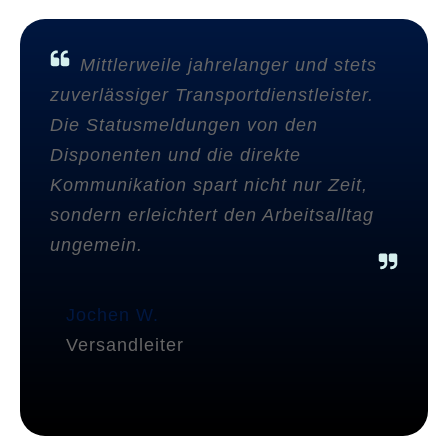
Mittlerweile jahrelanger und stets
zuverlässiger Transportdienstleister.
Die Statusmeldungen von den
Disponenten und die direkte
Kommunikation spart nicht nur Zeit,
sondern erleichtert den Arbeitsalltag
ungemein.
Jochen W.
Versandleiter