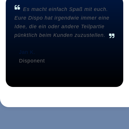
Es macht einfach Spaß mit euch.
Eure Dispo hat irgendwie immer eine
Idee, die ein oder andere Teilpartie
pünktlich beim Kunden zuzustellen.
Jan K.
Disponent