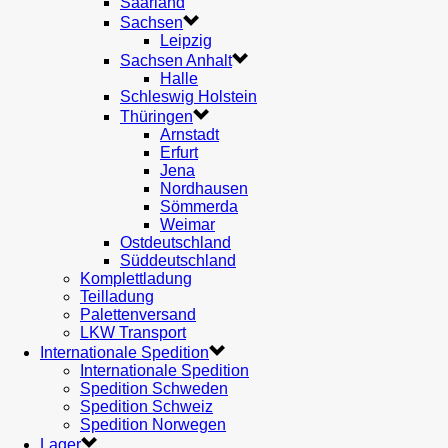
Saarland
Sachsen
Leipzig
Sachsen Anhalt
Halle
Schleswig Holstein
Thüringen
Arnstadt
Erfurt
Jena
Nordhausen
Sömmerda
Weimar
Ostdeutschland
Süddeutschland
Komplettladung
Teilladung
Palettenversand
LKW Transport
Internationale Spedition
Internationale Spedition
Spedition Schweden
Spedition Schweiz
Spedition Norwegen
Lager