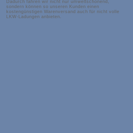
Dadurch fahren wir nicht nur umweltschonend,
sondern können so unseren Kunden einen
kostengünstigen Warenversand auch für nicht volle
LKW-Ladungen anbieten.
Bildnachweis: Bild im letzten Abschnitt: © pexels.com
ÜBER UNS
Als Spezialist für Teil- und Komplettladungen transportieren
wir Ihre Waren europaweit schnell und sicher zu ihrem
Bestimmungsort.
Wir finden für Sie die optimale Lösung.
Datenschutz ist für uns sehr wichtig, daher können Sie