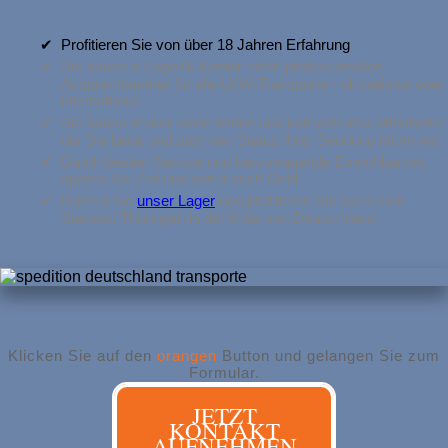
Profitieren Sie von über 18 Jahren Erfahrung
Sie haben in Logistik Kontor einen professionellen
Ansprechpartner für alle LKW-Transporte - ob national oder
international
Sie haben immer einen festen und kompetenten Mitarbeiter
der Sie berät und über den Status Ihrer Sendung informiert
Durch besten Service und hervorragende Erreichbarkeit
sparen Sie Zeit und somit auch Geld
Nutzen Sie
unser Lager
und profitieren Sie auch vom
Standort Thüringen in der Mitte von Deutschland
Klicken Sie auf den
orangen
Button und gelangen Sie zum
Formular.
JETZT
KONTAKT
AUFNEHMEN