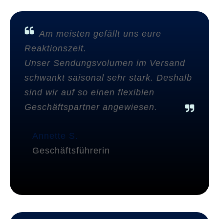
Am meisten gefällt uns eure
Reaktionszeit.
Unser Sendungsvolumen im Versand
schwankt saisonal sehr stark. Deshalb
sind wir auf so einen flexiblen
Geschäftspartner angewiesen.
Annette S.
Geschäftsführerin