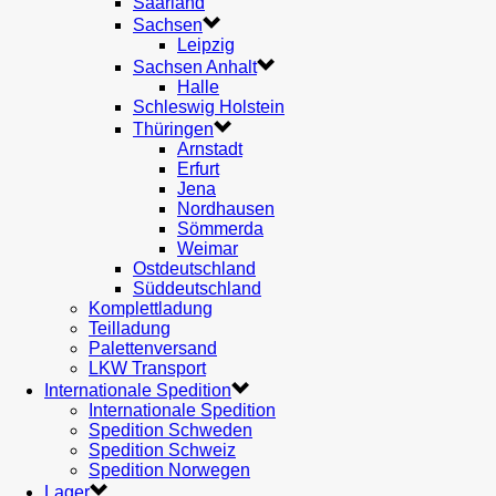
Saarland
Sachsen
Leipzig
Sachsen Anhalt
Halle
Schleswig Holstein
Thüringen
Arnstadt
Erfurt
Jena
Nordhausen
Sömmerda
Weimar
Ostdeutschland
Süddeutschland
Komplettladung
Teilladung
Palettenversand
LKW Transport
Internationale Spedition
Internationale Spedition
Spedition Schweden
Spedition Schweiz
Spedition Norwegen
Lager