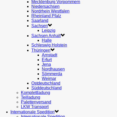
Mecklenburg Vorpommern
Niedersachsen
Nordrhein Westfalen
Rheinland Pfalz
Saarland
Sachsen
Leipzig
Sachsen Anhalt
Halle
Schleswig Holstein
Thüringen
Arnstadt
Erfurt
Jena
Nordhausen
Sömmerda
Weimar
Ostdeutschland
Süddeutschland
Komplettladung
Teilladung
Palettenversand
LKW Transport
Internationale Spedition
Internationale Spedition