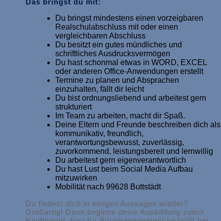
Das bringst du mit:
Du bringst mindestens einen vorzeigbaren
Realschulabschluss mit oder einen
vergleichbaren Abschluss
Du besitzt ein gutes mündliches und
schriftliches Ausdrucksvermögen
Du hast schonmal etwas in WORD, EXCEL
oder anderen Office-Anwendungen erstellt
Termine zu planen und Absprachen
einzuhalten, fällt dir leicht
Du bist ordnungsliebend und arbeitest gern
strukturiert
Im Team zu arbeiten, macht dir Spaß.
Deine Eltern und Freunde beschreiben dich als
kommunikativ, freundlich,
verantwortungsbewusst, zuverlässig,
zuvorkommend, leistungsbereit und lernwillig
Du arbeitest gern eigenverantwortlich
Du hast Lust beim Social Media Aufbau
mitzuwirken
Mobilität nach 99628 Buttstädt
Du findest dich in einigen Aussagen wieder?
Großartig! Dann beginne deine Ausbildung zum/r
Kaufmann/ -frau für Büromanagement (m/w/d) bei