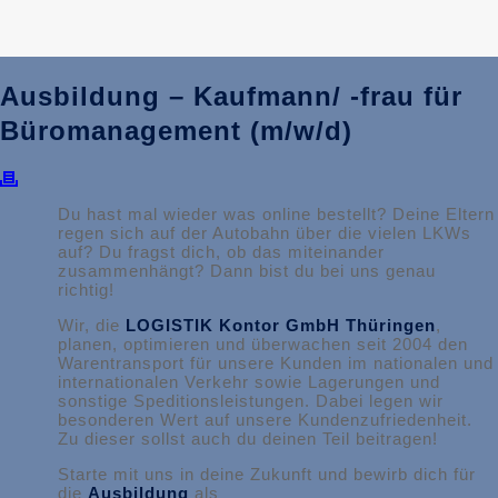
Ausbildung – Kaufmann/ -frau für
Büromanagement (m/w/d)
Du hast mal wieder was online bestellt? Deine Eltern
regen sich auf der Autobahn über die vielen LKWs
auf? Du fragst dich, ob das miteinander
zusammenhängt? Dann bist du bei uns genau
richtig!
Wir, die
LOGISTIK Kontor GmbH Thüringen
,
planen, optimieren und überwachen seit 2004 den
Warentransport für unsere Kunden im nationalen und
internationalen Verkehr sowie Lagerungen und
sonstige Speditionsleistungen. Dabei legen wir
besonderen Wert auf unsere Kundenzufriedenheit.
Zu dieser sollst auch du deinen Teil beitragen!
Starte mit uns in deine Zukunft und bewirb dich für
die
Ausbildung
als